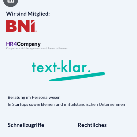
i
n
Wir sind Mitglied:
k
e
d
i
n
Beratung im Personalwesen
In Startups sowie kleinen und mittelständischen Unternehmen
Schnellzugriffe
Rechtliches