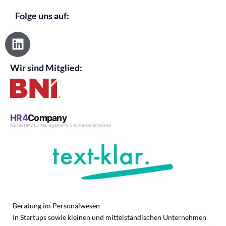
Folge uns auf:
L
i
n
Wir sind Mitglied:
k
e
d
i
n
Beratung im Personalwesen
In Startups sowie kleinen und mittelständischen Unternehmen