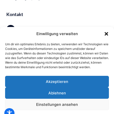
Kontakt
Einwilligung verwalten
0231 13790615
Um dir ein optimales Erlebnis zu bieten, verwenden wir Technologien wie
Cookies, um Geräteinformationen zu speichern und/oder darauf
zuzugreifen. Wenn du diesen Technologien zustimmst, können wir Daten
andree.linker@text-klar.de
wie das Surfverhalten oder eindeutige IDs auf dieser Website verarbeiten.
Wenn du deine Einwillligung nicht erteilst oder zurückziehst, können
bestimmte Merkmale und Funktionen beeinträchtigt werden.
Hellingstraße 21, 44309 Dortmund
Akzeptieren
Ablehnen
Webpflege & Wartung by
BAUeR Web- & Mediendesign
Professionelles Webdesign aus Ennepetal.
Einstellungen ansehen