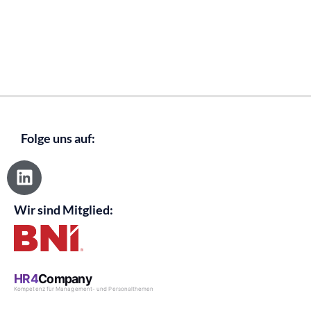
Folge uns auf:
L
i
n
Wir sind Mitglied:
k
e
d
i
n