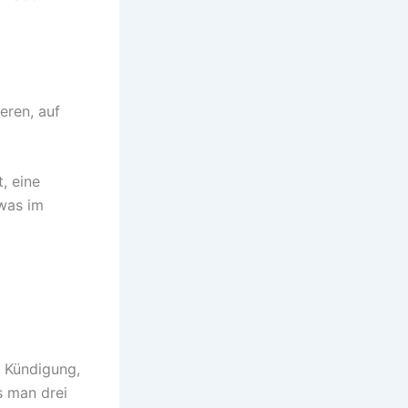
eren, auf
, eine
 was im
e Kündigung,
as man drei