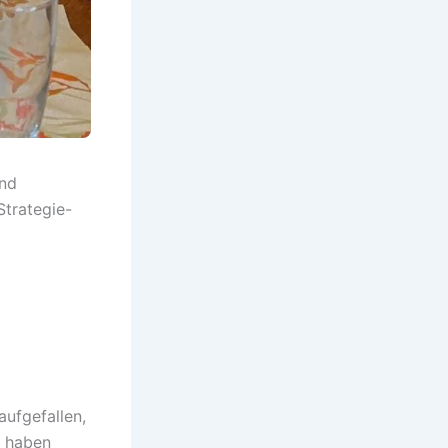
und
trategie-
ufgefallen,
t haben