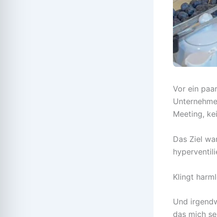
Vor ein paa
Unternehmer
Meeting, ke
Das Ziel wa
hyperventili
Klingt harml
Und irgendw
das mich se