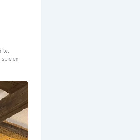
fte,
 spielen,