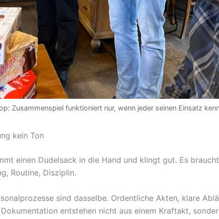
: Zusammenspiel funktioniert nur, wenn jeder seinen Einsatz kenn
ng kein Ton
mt einen Dudelsack in die Hand und klingt gut. Es braucht
, Routine, Disziplin.
sonalprozesse sind dasselbe. Ordentliche Akten, klare Ablä
e Dokumentation entstehen nicht aus einem Kraftakt, sonder