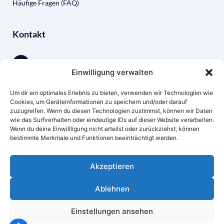
Häufige Fragen (FAQ)
Kontakt
Einwilligung verwalten
0231 13790615
Um dir ein optimales Erlebnis zu bieten, verwenden wir Technologien wie
Cookies, um Geräteinformationen zu speichern und/oder darauf
zuzugreifen. Wenn du diesen Technologien zustimmst, können wir Daten
andree.linker@text-klar.de
wie das Surfverhalten oder eindeutige IDs auf dieser Website verarbeiten.
Wenn du deine Einwillligung nicht erteilst oder zurückziehst, können
bestimmte Merkmale und Funktionen beeinträchtigt werden.
Hellingstraße 21, 44309 Dortmund
Akzeptieren
Ablehnen
Webpflege & Wartung by
BAUeR Web- & Mediendesign
Professionelles Webdesign aus Ennepetal.
Einstellungen ansehen