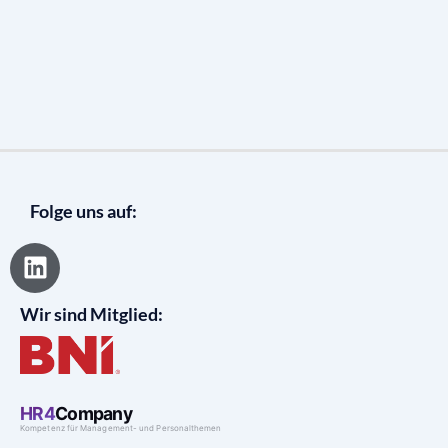
Folge uns auf:
L
i
n
Wir sind Mitglied:
k
e
d
i
n