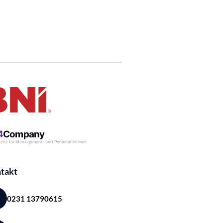
takt
0231 13790615