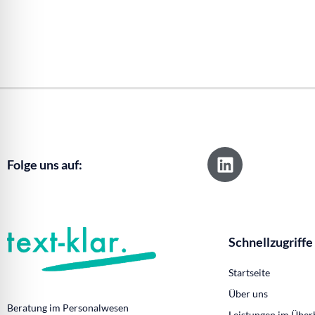
L
Folge uns auf:
i
n
k
e
d
Schnellzugriffe
i
Startseite
n
Über uns
Beratung im Personalwesen
Leistungen im Über