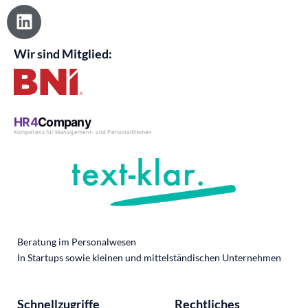
L
i
n
Wir sind Mitglied:
k
e
d
i
n
Beratung im Personalwesen
In Startups sowie kleinen und mittelständischen Unternehmen
Schnellzugriffe
Rechtliches